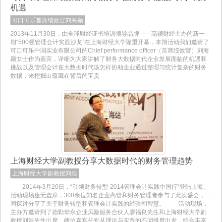
机遇
可口可乐首席绩效官刘海颖
2013年11月30日，由全球财经证书培训领导品牌——高顿财经主办的新一
期“500强管理会计实践沙龙”在上海财经大学隆重开幕，本期活动我们邀请了
可口可乐中国实业有限公司的Chief performance officer（首席绩效官）刘海
颖女士作为嘉宾，详细为大家讲解了财务大数据时代企业发展面临的机遇和
挑战以及管理会计在大数据时代该怎样协助企业通过整理与统计复杂的财务
数据，来挖掘出蕴藏在背后的宝贵
上海财经大学副教授分享大数据时代的财务管理趋势
上海财经大学副教授刘浩
2014年3月20日，“引领财务转型-2014管理会计实践中国行”登陆上海。
活动现场座无虚席，300余位知名企业高管和财务管理者参与了此次盛会，一
同探讨分享了关于财务转型和管理会计实践的经验和智慧。 活动现场，
主办方邀请到了德勤华永企业风险服务合伙人廖福良先生和上海财经大学副
教授刘浩先生出席，两位嘉宾分别从理论与实践的不同维度出发，结合丰富