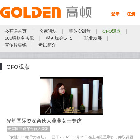
登录 ｜ 注册
公开课首页
名家讲坛
菁英实训营
CFO观点
│
│
│
│
500强财务实践
税务峰会GTS
职业发展
│
│
│
宣传片集锦
考试简介
│
高顿教育
CFO观点
光辉国际资深合伙人龚渊女士专访
光辉国际资深合伙人龚渊
『女性CFO领导力论坛』，已于2016年11月25日在上海隆重举办，并取得圆